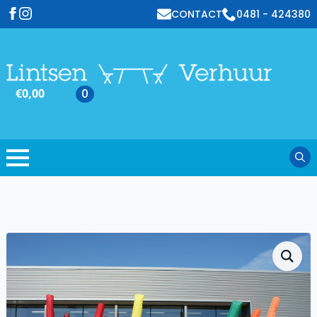
CONTACT
0481 - 424380
€
0,00
0
Sear
for: