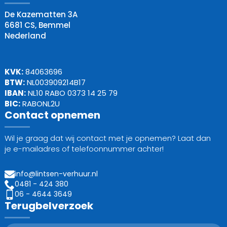
De Kazematten 3A
6681 CS, Bemmel
Nederland
KVK:
84063696
BTW:
NL003909214B17
IBAN:
NL10 RABO 0373 14 25 79
BIC:
RABONL2U
Contact opnemen
Wil je graag dat wij contact met je opnemen? Laat dan
je e-mailadres of telefoonnummer achter!
info@lintsen-verhuur.nl
0481 - 424 380
06 - 4644 3649
Terugbelverzoek