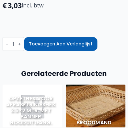
€
3,03
incl. btw
Scharnier
voor
Toevoegen Aan Verlanglijst
looppoort
afrasteringshek
aantal
Gerelateerde Producten
OPZETHEK VOOR
AFRASETRINGSHEK
3.5×2 MTR. MET
BANNER
NOODUITGANG.
BROODMAND